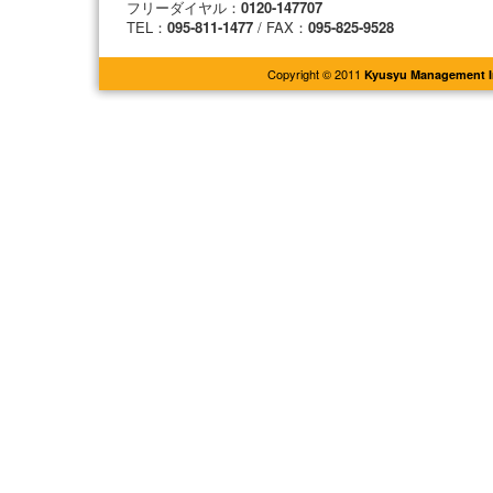
フリーダイヤル：
0120-147707
TEL：
095-811-1477
/ FAX：
095-825-9528
Copyright © 2011
Kyusyu Management In