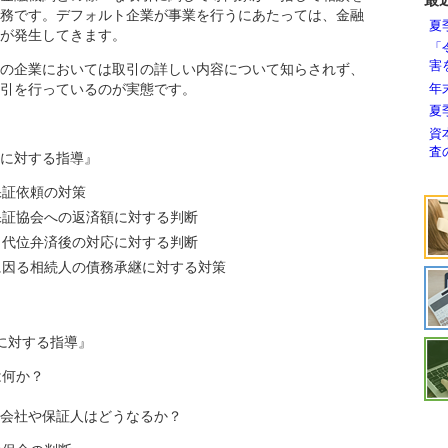
務です。デフォルト企業が事業を行うにあたっては、金融
夏
が発生してきます。
「
害
の企業においては取引の詳しい内容について知らされず、
年
引を行っているのが実態です。
夏
資
査
に対する指導』
保証依頼の対策
保証協会への返済額に対する判断
き代位弁済後の対応に対する判断
に因る相続人の債務承継に対する対策
に対する指導』
は何か？
会社や保証人はどうなるか？