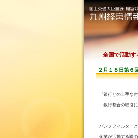
方針
全国で活動す
２月１８日第６
『銀行との上手な付
～銀行都合の取引に
バンクフィルターとは
企業が活動する際の