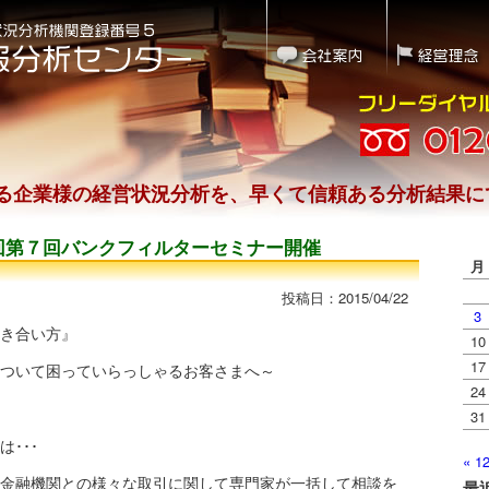
る企業様の経営状況分析を、早くて信頼ある分析結果に
回第７回バンクフィルターセミナー開催
月
投稿日：2015/04/22
3
き合い方』
10
17
ついて困っていらっしゃるお客さまへ～
24
31
･･･
« 1
金融機関との様々な取引に関して専門家が一括して相談を
最